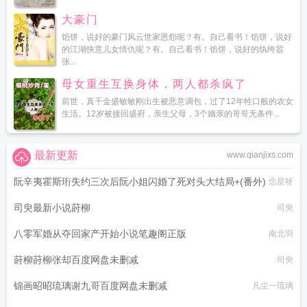
大豪门
馅饼，说好的豪门风云世家恩怨呢？有。自己看书！馅饼，说好
的江湖快意儿女情仇呢？有。自己看书！馅饼，说好的纨绔嚣
张...
母女重生互换身体，两人都杀疯了
前世，真千金盛敏敏刚出生被恶意调包，过了12年牲口般的农女
生活。12岁被接回盛府，亲生父母，3个嫡亲的哥哥无条件...
最新更新
www.qianjixs.com
阮辛夷霍斯珩失约三次后阮小姐闪婚了死对头大结局+(番外)
念星呀
司臾最新小说莳柳
司臾
八零军婚从夺回家产开始小说笔趣阁正版
南北羽
莳柳莳柳张却百度网盘未删减
司臾
锦画昭昭琉璃谢九哥百度网盘未删减
凡尘一琉璃