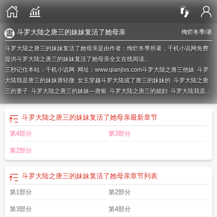
斗罗大陆之唐三的妹妹复活了她母亲
绚烂冬季
/著
斗罗大陆之唐三的妹妹复活了她母亲是由作者：绚烂冬季所著，千机小说网免费
提供斗罗大陆之唐三的妹妹复活了她母亲全文在线阅读。
三秒记住本站：千机小说网 网址：www.qianjixs.com
斗罗大陆之唐三他妹
斗罗
大陆我是唐三的妹妹唐轻微
女主穿越斗罗大陆成了唐三的妹妹的
斗罗大陆之唐
三的妻子
斗罗大陆之唐三的妹妹—唐银
斗罗大陆之唐三的媳妇
斗罗大陆我是唐
三的妹妹唐九芦
穿越斗罗大陆之唐三的亲妹妹
穿越斗罗大陆成为唐三的妹妹沙
雕动画
穿越斗罗大陆成为唐三的妹妹唐轻微
穿越斗罗大陆成唐三的亲生妹妹
斗罗大陆之唐三的妹妹复活了她母亲
最新章节
的
斗罗大陆之唐三的妹妹唐继尧
穿越到斗罗大陆成为唐三的妹妹和萧炎
斗罗大
第4部分
第3部分
陆之唐三妹妹唐月
穿越到斗罗大陆之唐三的妹妹
斗罗大陆之唐三的妹妹唐莉是
谁
斗罗大陆之唐三他妹妹
斗罗大陆唐三妹妹同人文
斗罗大陆之唐三亲妹妹
斗
第2部分
罗之唐三的妹妹是魂兽
穿越斗罗大陆变成唐三妹妹的几部
斗罗大陆之唐三爱他
妹妹
斗罗唐三妹妹xs
穿越到斗罗大陆成为唐三妹妹
斗罗大陆之唐三的妹妹 唐
斗罗大陆之唐三的妹妹复活了她母亲
章节列表
月
斗罗大陆主角是唐三亲妹妹
斗罗大陆成为唐三的亲妹妹
斗罗大陆之唐三的妹
妹唐莉莉是谁
斗罗大陆之主角是唐三的妹妹
穿越斗罗唐三的亲妹妹
重生斗罗大
第1部分
第2部分
陆唐三的妹妹的
斗罗大陆之唐三的妹妹
我穿越到了斗罗大陆成了唐三的妹妹
斗
罗大陆之唐三的姐姐是最强之人
斗罗大陆之唐三的妹妹复活了她母亲
穿越斗罗
第3部分
第4部分