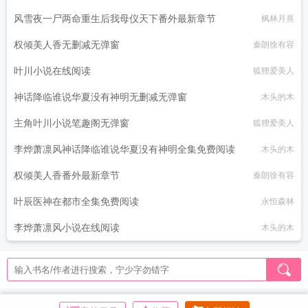
风雪夜一尸两命重生后我母仪天下番外最新章节
枫林月熹
权倾美人香无删减无弹窗
秦朗徐有容
叶川小说在线阅读
狐狸爱美人
神话降临谁说华夏没有神明无删减无弹窗
木头的木
主角叶川小说笔趣阁无弹窗
狐狸爱美人
李烨萧凛风神话降临谁说华夏没有神明全集免费阅读
木头的木
权倾美人香番外最新章节
秦朗徐有容
叶辰医神在都市全集免费阅读
永恒森林
李烨萧凛风小说在线阅读
木头的木