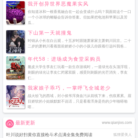
我开创异世界恶魔果实风
你知道冰和一根香蕉融合在一起会变成什么吗？我面前这个一口
一个小冰球的蜥蜴会告诉你答案。但如果把电池和苹果以及苦
瓜...
下山第一天就撞鬼
时锦从小长在白云观，十五岁时跟随萧家家主萧鹤川回京。二十
二岁的萧鹤川看着面前娇娇小小的小孩儿你跟着行远叫我爸...
年代58：进场成为食堂采购员
脆皮大学生李友仁玩着一款生存游戏时，一道绿光在头顶浮现，
刺眼的绿光让李友仁闭紧双眼，感受到刺眼的光芒消失，李友
仁...
我家娘子乖巧，一掌呼飞全城老少
战火纷飞的西域，封小侯爷浑身血污从前线下来，伤痕累累。眉
目娇软的小姑娘默默不说话，只是看着浑身是伤的少年啪嗒啪
嗒...
最新更新
www.qianjixs.com
叶川说好扫黄你直接枪斗术点满全集免费阅读
狐狸爱美人