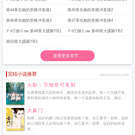
第44章在她的里横冲直撞1
第45章在她的里横冲直撞2
第46章在她的里横冲直撞3
第47章在她的里横冲直撞4
Ｐō①捌Ｃoм 第48章大蹂躏YB1
Ｐō①捌Ｃoм 第49章大蹂躏YB2
第50章大蹂躏YB3
查看更多章节...
完结小说推荐
www.qianjixs.com
火影：万物皆可复制
出身番茄孤儿院的角木，被泥头车送到忍界。有一个沉稳可靠，
有时喜欢搞些小操作的老爸。有一个温柔体贴有主见，偶尔...
大豪门
馅饼，说好的豪门风云世家恩怨呢？有。自己看书！馅饼，说好
的江湖快意儿女情仇呢？有。自己看书！馅饼，说好的纨绔嚣
张...