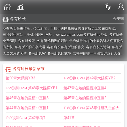
各有所长
今安
/著
各有所长是由作者：今安所著，千机小说网免费提供各有所长全文在线阅读。
三秒记住本站：千机小说网 网址：www.qianjixs.com
各有所长np类似
各有所长
免费阅读
各有所长吧
各有所长相近的词语
雪梅借雪与梅的争春告诉人们事物各
有所长
各有所长的八字成语
各有所长各有所短的作文
各有所长的诗句
各有所
长全文免费阅读
各有所长by
各有所长的故事
雪梅中的哪一句话告诉我们人各有
所长
各有所长np免费阅读
各有所长的英语
各有所长(np)今安
各有所长是成语
吗
各有所长的英文
各有所长今安
能力各有所长
各有所长的意思是什么意思
各
各有所长
最新章节
有所长相轻所短
各有所长np文
各有所长(np)
各有所长(np)最新
各有所长
第50章大蹂躏YB3
Ｐō①捌Ｃoм 第49章大蹂躏YB2
nph
各有所长英文
门客三千各有所长
各有所长的上一句是什么
各有所长的拼
音
师说中说明学识有早晚
各有所长各有所短是什么意思
各有所长是什么意
Ｐō①捌Ｃoм 第48章大蹂躏YB1
第47章在她的里横冲直撞4
思?
各有所长(np)/今安
各有所长txt
对于研究历史的工具和手段东西方各有所
长
各有所长作文600字
各有所长(np)作者今安
各有所长全文阅读
各有所长作
第46章在她的里横冲直撞3
第45章在她的里横冲直撞2
文
优秀团队的成员之间应该能力互补各有所长
各有所长上一句是什么
各有所长
第44章在她的里横冲直撞1
Ｐō①捌Ｃoм 第43章保镖先生的大
各有所短的诗句
各有所长各有所短是成语吗
各有所长的上一句
各有所长各有所
短的俗语是什么
各有所长np完整章节
各有所长是什么生肖
Ｐō①捌Ｃoм 第42章跪T
第41章