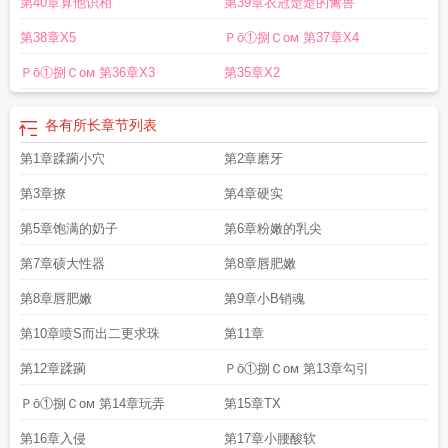
第40章算他识相
第39章衣冠楚楚的禽兽
第38章X5
Ｐō①捌Ｃoм 第37章X4
Ｐō①捌Ｃoм 第36章X3
第35章X2
各有所长
章节列表
第1章蹂躏小穴
第2章磨牙
第3章撩
第4章硬实
第5章饱满的奶子
第6章粉嫩的乳尖
第7章硕大性器
第8章唇肥嫩
第8章唇肥嫩
第9章小B销魂
第10章喷S而出二更求珠
第11章
第12章蹂躏
Ｐō①捌Ｃoм 第13章勾引
Ｐō①捌Ｃoм 第14章玩弄
第15章TX
第16章入侵
第17章小腰酸软