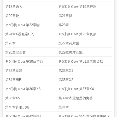
第18章诱人
Ｐō①捌Ｃoм 第19章醉吻
第20章咬
第21章扒
Ｐō①捌Ｃoм 第22章吻
第23章
第24章X器粗暴C入
Ｐō①捌Ｃoм 第25章炙热
第26章
第27章荷尔蒙
第28章安全套
第29章男才女貌
Ｐō①捌Ｃoм 第30章搭讪
Ｐō①捌Ｃoм 第31章唇瓣柔软
第32章蹂躏
第33章X1
第34章磨B
第35章X2
Ｐō①捌Ｃoм 第36章X3
Ｐō①捌Ｃoм 第37章X4
第38章X5
第39章衣冠楚楚的禽兽
第40章算他识相
第41章
Ｐō①捌Ｃoм 第42章跪T
Ｐō①捌Ｃoм 第43章保镖先生的大