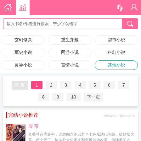
玄幻修真
重生穿越
都市小说
军史小说
网游小说
科幻小说
灵异小说
言情小说
其他小说
首 页
1
2
3
4
5
6
7
8
9
10
下一页
完结小说推荐
www.qianjixs.com
琴帝
九叠琴音震寰宇，谁敢闻言不识君？七色魔法代等级，雄雄揭大
幕。琴之帝王，给这片大陆带来翻天覆地的改革。伴随着旷古