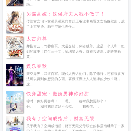
绝...
另谋高嫁：这侯府夫人我不做了！
传统古言宅斗女强男强双向奔赴王爷宠妻商贾之女高嫁侯府，成
了上京笑谈。独守空房供养侯...
太古剑尊
并指青云，气吞幽冥。大道交错，剑者独尊。这是一个人和一把
剑的故事！红尘三千丈，琉璃染天香。群雄共逐鹿，剑尊掌苍
黄...
娱乐春秋
架空异界，武道百家。现代人告诉他们，除了修行，还有很多方
法可以得到你想要的东西。要做江湖上人人追捧的少侠？嗯，
这...
快穿甜宠：傲娇男神你好甜
穆时！你好厉害啊！ 嗯。 穆时我想要那个！
买。 穆时我这道题不会欸。 我教你。...
我有了空间戒指后，财富无限
关于我有了空间戒指后，财富无限父母双亡的林震南继承了一家