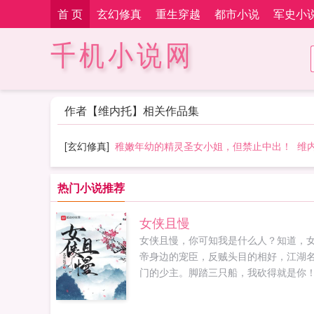
首 页
玄幻修真
重生穿越
都市小说
军史小
千机小说网
作者【维内托】相关作品集
[玄幻修真]
稚嫩年幼的精灵圣女小姐，但禁止中出！
维
热门小说推荐
女侠且慢
女侠且慢，你可知我是什么人？知道，
帝身边的宠臣，反贼头目的相好，江湖
门的少主。脚踏三只船，我砍得就是你！.