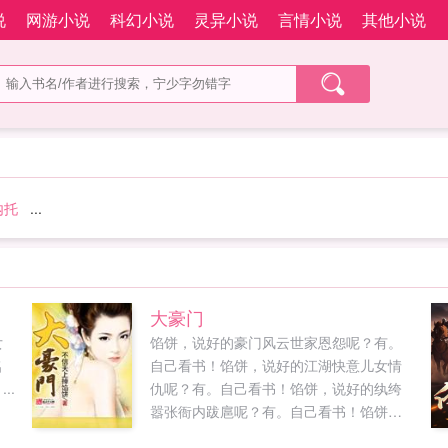
说
网游小说
科幻小说
灵异小说
言情小说
其他小说
内托
...
大豪门
女
馅饼，说好的豪门风云世家恩怨呢？有。
名
自己看书！馅饼，说好的江湖快意儿女情
..
仇呢？有。自己看书！馅饼，说好的纨绔
嚣张衙内跋扈呢？有。自己看书！馅饼，
说好的狗血装逼扮猪吃虎呢？有。自己看