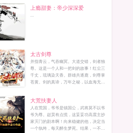
上瘾甜妻：帝少深深爱
...
太古剑尊
并指青云，气吞幽冥。大道交错，剑者独
尊。这是一个人和一把剑的故事！红尘三
千丈，琉璃染天香。群雄共逐鹿，剑尊掌
苍黄。剑的真谛，万年之秘，以血海无涯
重铸登天之路，以亿万枯骨再炼剑道经
书。一切尽在太古剑尊。...
大荒扶妻人
人在荒国，爷爷是镇国公，武将莫不以爷
爷为尊。赵昊有点慌，这妥妥功高震主抄
家灭门的剧本啊！向来稳健的他，决定当
一个纨绔，每天醉生梦死。结果，一不小