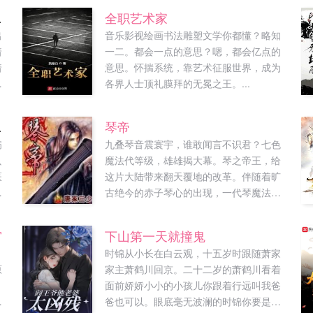
书！馅饼，说好的医卜星象天机莫测呢？
是瓜！
全职艺术家
嚓，你有完没完？有，都有！不会自己看
出
音乐影视绘画书法雕塑文学你都懂？略知
书啊？好，我看书去了，看得不爽，削
着
一二。都会一点的意思？嗯，都会亿点的
你！那看得爽了呢？要不要给票？...
着
意思。怀揣系统，靠艺术征服世界，成为
一
各界人士顶礼膜拜的无冕之王。...
曦
我
他小叔
琴帝
现
病
九叠琴音震寰宇，谁敢闻言不识君？七色
是
只
魔法代等级，雄雄揭大幕。琴之帝王，给
医
这片大陆带来翻天覆地的改革。伴随着旷
里
古绝今的赤子琴心的出现，一代琴魔法
三
师，在碧空海之中悄然诞生。这将是一个
去
单纯的少年，逐渐成为琴中帝王的故事，
宫
下山第一天就撞鬼
血
开创音乐魔法的先河，颠覆以往的设定，
时锦从小长在白云观，十五岁时跟随萧家
，
赤橙黄绿青蓝紫，彩虹等级将成为所有武
原
家主萧鹤川回京。二十二岁的萧鹤川看着
来
技和魔法衡量的标准。原本仅仅是...
，
面前娇娇小小的小孩儿你跟着行远叫我爸
姜
爸也可以。眼底毫无波澜的时锦你要是觉
朋