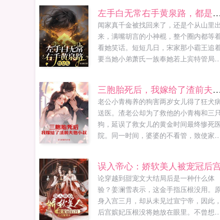
左手白无常右手黄泉路，都
闻家真千金被找回来了，还是个从山里
来，满嘴胡言的小神棍，整个圈内都等
看她笑话。短短几日，宋家那小霸王追
要当她小弟萧氏一族奉她若上宾特管局
处求她加入，玄门世家想要拜她为师闻
小手一挥，直播赚功德水友大师，最近
三胞胎死后，我嫁给了渣前夫
总觉得被鬼压床了，还梦见诡异的婚礼
老公小青梅养的狗害两岁女儿得了狂犬
场。闻曦出门在外不要乱捡东西，你那
送医。渣老公却为了救他的小青梅和三
被人配冥婚了。水...
狗，延误了救女儿的黄金时间最终惨死
院。同一时间，婆婆的不看管，致使家
的大宝小宝溺死游泳池中。安抒抒痛失
个孩子，一夜白了头。从此，她褪下过
误入帝心：娇软美人被宠冠后
无用的温婉懂事，将自己磨炼成锋利见
论穿越到甜宠文大结局后是一种什么体
的利刃，一刀一刀将恶人凌迟。葬礼上
验？姜澜雪表示，这金手指压根没用。
缺失父爱的孩子们，到死也没等到父亲
身入宫三月，却从未见过宣宁帝，因此
送他们一程。于是，她在婆婆的尖叫声
后宫嫔妃压根没将她放在眼里。不曾想
中，当场为渣老公举办葬礼。并当着亲