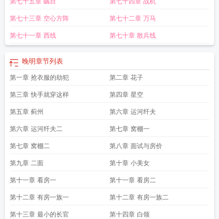
第七十五章 瞩目
第七十四章 战机
盘
晚明昨时这些字都和什么有关
晚明 校对版 全本
晚明水磨调创生后昆曲早
期
晚明小品文
晚明肖家花结局
晚明时期
晚明百度百科
提供了附庸风雅
晚明
第七十三章 空心方阵
第七十二章 万马
全本TXT
晚明名将
晚明人物介绍
晚明浪漫主义书风代表人物有哪些
晚明txt百
度
晚明四大家
晚明四家
晚明TXT精校版
晚明TXT免费全文TXT
晚明结局
晚明
第七十一章 西线
第七十章 散兵线
在线阅读免费
晚明多少字
晚明笔趣阁
晚明刘民友老婆
晚明笔趣阁无弹窗
晚明
张忠旗
晚明江南的富裕
晚明这两个字和什么有关
晚明女主
晚明
章节列表
第一章 抢衣服的劫犯
第二章 花子
第三章 快手就穿这样
第四章 星空
第五章 蓟州
第六章 运河纤夫
第六章 运河纤夫二
第七章 窝棚一
第七章 窝棚二
第八章 面试与房价
第九章 二面
第十章 小美女
第十一章 看房一
第十一章 看房二
第十二章 有房一族一
第十二章 有房一族二
第十三章 最小的长官
第十四章 白领