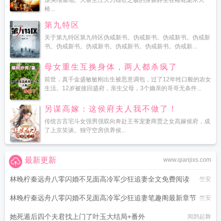
滚头颅落地。大寨主江大力雄壮之极的身躯静坐在雕花梨木大
椅...
第九特区
关于第九特区第九特区伪戒新书。伪戒新书。伪戒新书。伪戒新
书。伪戒新书。伪戒新书。伪戒新书。伪戒新书。伪戒新...
母女重生互换身体，两人都杀疯了
前世，真千金盛敏敏刚出生被恶意调包，过了12年牲口般的农女
生活。12岁被接回盛府，亲生父母，3个嫡亲的哥哥无条件...
另谋高嫁：这侯府夫人我不做了！
传统古言宅斗女强男强双向奔赴王爷宠妻商贾之女高嫁侯府，成
了上京笑谈。独守空房供养侯...
最新更新
www.qianjixs.com
林晚柠秦远舟八零闪婚不见面高冷军少狂追妻全文免费阅读
竺安
林晚柠秦远舟八零闪婚不见面高冷军少狂追妻笔趣阁最新章节
竺安
她死遁后四个夫君找上门了叶玉大结局+番外
闻鹊起舞