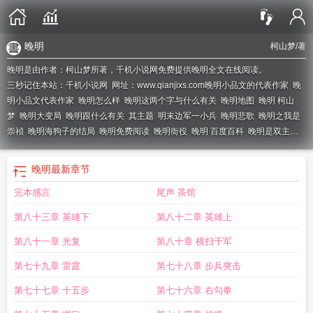
晚明
柯山梦
/著
晚明是由作者：柯山梦所著，千机小说网免费提供晚明全文在线阅读。
三秒记住本站：千机小说网 网址：www.qianjixs.com
晚明小品文的代表作家
晚
明小品文代表作家
晚明怎么样
晚明这两个字与什么有关
晚明地图
晚明 柯山
梦
晚明大变局
晚明跟什么有关
其主题
明末边军一小兵
晚明悲歌
晚明之我是
崇祯
晚明海狗子的结局
晚明免费阅读
晚明衙役
晚明 百度百科
晚明是双主角
吗
晚明小品文名词解释
晚明全集完整版免费阅读
晚明风华
晚明大臣
晚明二十
家小品
晚明TXT
晚明江南的富裕提供了附庸风雅的环境与条件
晚明免费
结局
晚明
最新章节
怎样
晚明是从哪一年到哪一年
晚明涌现出来的大批传奇作品
晚明故事梗概
晚
完本感言
尾声 茶馆
明三大疑案
晚明两个字都和什么有关
晚明全集完整版TXT
晚明有声书
晚明个
性思想解放对书坛产生了怎样的影响
晚明思想史论
晚明TXT笔趣阁
晚明和明末
第八十三章 英雄下
第八十二章 英雄上
的区别
晚明海狗子
晚明作者
晚明txt电子书
晚明女主角有几个
晚明四大启蒙思
想家
晚明海枭
晚明有声免费听书网
晚明思想与文学革新的旗手是
晚明小品文
第八十一章 光复
第八十章 横扫千军
的集大成者是谁
晚明四家是哪四位
晚明柯山梦TXT
晚明思想和文学革新的旗手
第七十九章 雷霆
第七十八章 步兵突击
是
令人过目不忘
晚明好看吗
晚明批判理学坚持情绪合一的思想家
晚明悲歌作
弊商店打开方法
晚明小品文代表人物
晚明时期令人过目不忘堪称是晚明小品文
第七十七章 十五步
第七十六章 右勾拳
宗主的是
堪称是晚明小品文宗主的是?
晚明悲歌攻略
晚明百科
晚明txt精校 微