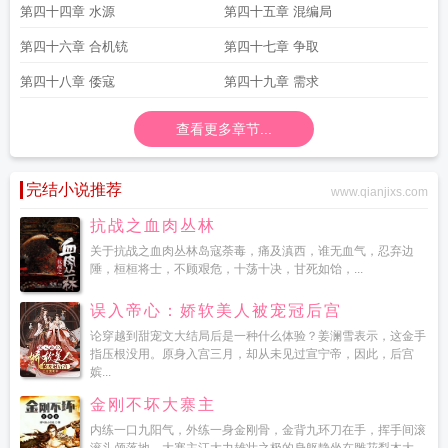
第四十四章 水源
第四十五章 混编局
第四十六章 合机铳
第四十七章 争取
第四十八章 倭寇
第四十九章 需求
查看更多章节...
完结小说推荐
www.qianjixs.com
抗战之血肉丛林
关于抗战之血肉丛林岛寇荼毒，痛及滇西，谁无血气，忍弃边
陲，桓桓将士，不顾艰危，十荡十决，甘死如饴，...
误入帝心：娇软美人被宠冠后宫
论穿越到甜宠文大结局后是一种什么体验？姜澜雪表示，这金手
指压根没用。原身入宫三月，却从未见过宣宁帝，因此，后宫
嫔...
金刚不坏大寨主
内练一口九阳气，外练一身金刚骨，金背九环刀在手，挥手间滚