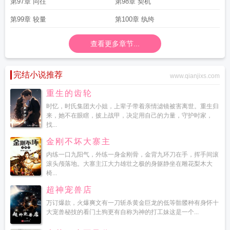
第97章 同往
第98章 契机
第99章 较量
第100章 纨绔
查看更多章节...
完结小说推荐
www.qianjixs.com
重生的齿轮
时忆，时氏集团大小姐，上辈子带着亲情滤镜被害离世。重生归
来，她不在眼瞎，披上战甲，决定用自己的力量，守护时家，
找...
金刚不坏大寨主
内练一口九阳气，外练一身金刚骨，金背九环刀在手，挥手间滚
滚头颅落地。大寨主江大力雄壮之极的身躯静坐在雕花梨木大
椅...
超神宠兽店
万订爆款，火爆爽文有一刀斩杀黄金巨龙的低等骷髅种有身怀十
大宠兽秘技的看门土狗更有自称为神的打工妹这是一个...