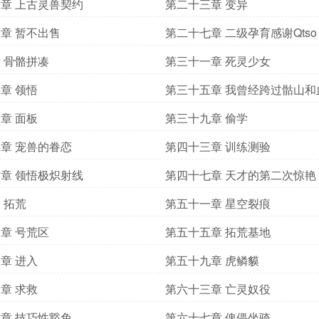
章 上古灵兽契约
第二十三章 变异
章 暂不出售
第二十七章 二级孕育感谢Qts
主赏
 骨骼拼凑
第三十一章 死灵少女
章 领悟
第三十五章 我曾经跨过骷山和
章 面板
第三十九章 偷学
章 宠兽的眷恋
第四十三章 训练测验
章 领悟极炽射线
第四十七章 天才的第二次惊艳
 拓荒
第五十一章 星空裂痕
章 号荒区
第五十五章 拓荒基地
章 进入
第五十九章 虎鳞貘
章 求救
第六十三章 亡灵奴役
章 技巧性豁免
第六十七章 傀儡坐骑