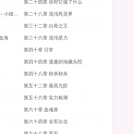
第二十四章 你对它做了什么
o－小雄盟
第二十八章 混沌死灵界
第三十二章 白骨之王
血海
第三十六章 混沌星力
第四十章 日常
第四十四章 逃遁的地藏头陀
第四十八章 秒杀秒杀
第五十二章 最高九阶
第五十六章 实力检测
第六十章 血魂兽
第六十四章 全军出击
第六十八章 冥石