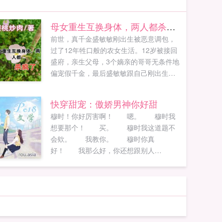
母女重生互换身体，两人都杀疯了
前世，真千金盛敏敏刚出生被恶意调包，
过了12年牲口般的农女生活。12岁被接回
盛府，亲生父母，3个嫡亲的哥哥无条件地
偏宠假千金，最后盛敏敏跟自己刚出生的
孩子被假千金活活烧死。今生，盛敏敏与
亲生母亲互换身体，她决定以母亲的身份
快穿甜宠：傲娇男神你好甜
整死假千金，3个哥哥跟所有仇人盛敏敏心
穆时！你好厉害啊！ 嗯。 穆时我
情不爽逆子，逆女，跪下！扑通几...
想要那个！ 买。 穆时我这道题不
会欸。 我教你。 穆时你真
好！ 我那么好，你还想跟别人
跑？ 穆时把自己的小女友按在墙上，
说，喜欢...