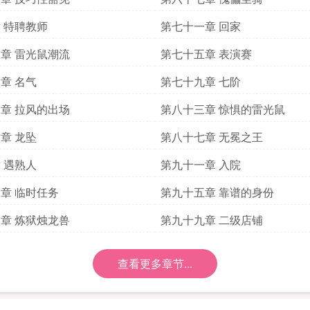
 特聘教师
第七十一章 回家
章 雷光鼠潮流
第七十五章 表演赛
章 名气
第七十九章 七阶
章 拉风的出场
第八十三章 惊惧的雷光鼠
章 龙坠
第八十七章 无冕之王
 遇熟人
第九十一章 入院
章 临时任务
第九十五章 靠谱的身份
章 炼狱烛龙兽
第九十九章 二级店铺
查看更多章节...