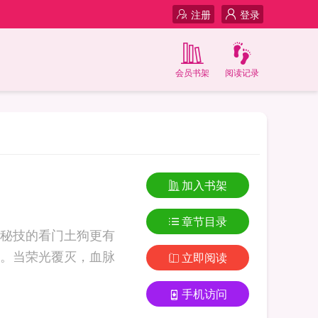
注册
登录
会员书架
阅读记录
加入书架
章节目录
秘技的看门土狗更有
。当荣光覆灭，血脉
立即阅读
手机访问