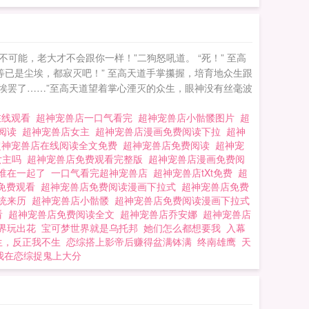
可能，老大才不会跟你一样！”二狗怒吼道。 “死！” 至高
已是尘埃，都寂灭吧！” 至高天道手掌攥握，培育地众生跟
埃罢了……”至高天道望着掌心湮灭的众生，眼神没有丝毫波
在线观看
超神宠兽店一口气看完
超神宠兽店小骷髅图片
超
线阅读
超神宠兽店女主
超神宠兽店漫画免费阅读下拉
超神
超神宠兽店在线阅读全文免费
超神宠兽店免费阅读
超神宠
女主吗
超神宠兽店免费观看完整版
超神宠兽店漫画免费阅
和谁在一起了
一口气看完超神宠兽店
超神宠兽店tXt免费
超
免费观看
超神宠兽店免费阅读漫画下拉式
超神宠兽店免费
系统来历
超神宠兽店小骷髅
超神宠兽店免费阅读漫画下拉式
看
超神宠兽店免费阅读全文
超神宠兽店乔安娜
超神宠兽店
界玩出花
宝可梦世界就是乌托邦
她们怎么都想要我
入幕
生，反正我不生
恋综搭上影帝后赚得盆满钵满
终南雄鹰
天
我在恋综捉鬼上大分