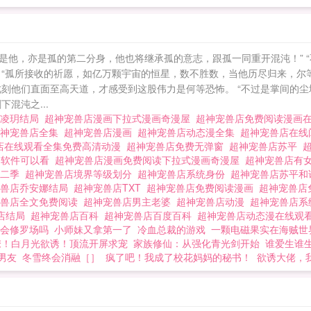
他，亦是孤的第二分身，他也将继承孤的意志，跟孤一同重开混沌！” “不
 “孤所接收的祈愿，如亿万颗宇宙的恒星，数不胜数，当他历尽归来，尔等
此刻他们直面至高天道，才感受到这股伟力是何等恐怖。 “不过是掌间的尘
混沌之...
苏凌玥结局
超神宠兽店漫画下拉式漫画奇漫屋
超神宠兽店免费阅读漫画
超神宠兽店全集
超神宠兽店漫画
超神宠兽店动态漫全集
超神宠兽店在
店在线观看全集免费高清动漫
超神宠兽店免费无弹窗
超神宠兽店苏平
个软件可以看
超神宠兽店漫画免费阅读下拉式漫画奇漫屋
超神宠兽店有
第二季
超神宠兽店境界等级划分
超神宠兽店系统身份
超神宠兽店苏平
宠兽店乔安娜结局
超神宠兽店TXT
超神宠兽店免费阅读漫画
超神宠兽店
宠兽店全文免费阅读
超神宠兽店男主老婆
超神宠兽店动漫
超神宠兽店
店结局
超神宠兽店百科
超神宠兽店百度百科
超神宠兽店动态漫在线观
会修罗场吗
小师妹又拿第一了
冷血总裁的游戏
一颗电磁果实在海贼世
撩！白月光欲诱！顶流开屏求宠
家族修仙：从强化青光剑开始
谁爱生谁
男友
冬雪终会消融［］
疯了吧！我成了校花妈妈的秘书！
欲诱大佬，