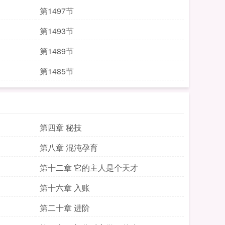
第1497节
第1493节
第1489节
第1485节
第四章 秘技
第八章 混沌孕育
第十二章 它的主人是个天才
第十六章 入账
第二十章 进阶