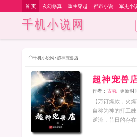
首 页
玄幻修真
重生穿越
都市小说
军史小
千机小说网
千机小说网
>
超神宠兽店
超神宠兽
作者：
古羲
更新时间：
【万订爆款，火爆
自称为神的打工妹