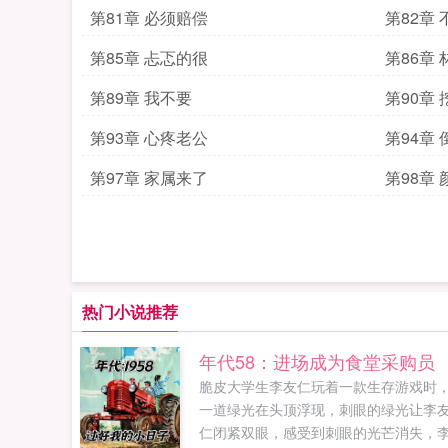
第81章 必须赔偿
第82章
第85章 忐忑的很
第86章
第89章 我不要
第90章
第93章 心疼老公
第94章
第97章 家属来了
第98章
热门小说推荐
年代58：进场成为食堂采购员
脆皮大学生李友仁玩着一款生存游戏时
一道绿光在头顶浮现，刺眼的绿光让李
仁闭紧双眼，感受到刺眼的光芒消失，