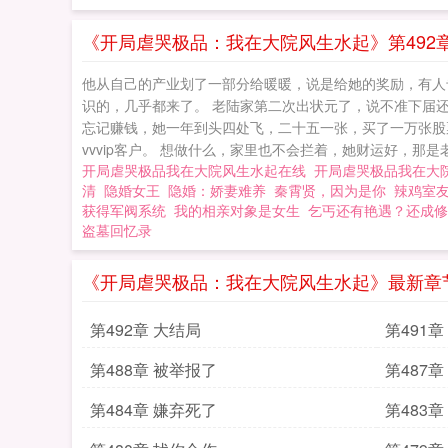
院风生水起
《开局虐哭极品：我在大院风生水起》第492章
他从自己的产业划了一部分给暖暖，说是给她的奖励，有人
识的，几乎都来了。 老陆家第二次出状元了，说不准下届
忘记赚钱，她一年到头四处飞，二十五一张，买了一万张股票
vvvip客户。 想做什么，家里也不会拦着，她财运好，那是老
开局虐哭极品我在大院风生水起在线
开局虐哭极品我在大
清
隐婚女王
隐婚：娇妻难养
秦霄贤，因为是你
辣鸡室
获得军阀系统
我的相亲对象是女生
乞丐还有艳遇？还成修
盗墓回忆录
《开局虐哭极品：我在大院风生水起》最新章
第492章 大结局
第491
第488章 被举报了
第487
第484章 嫌弃死了
第483