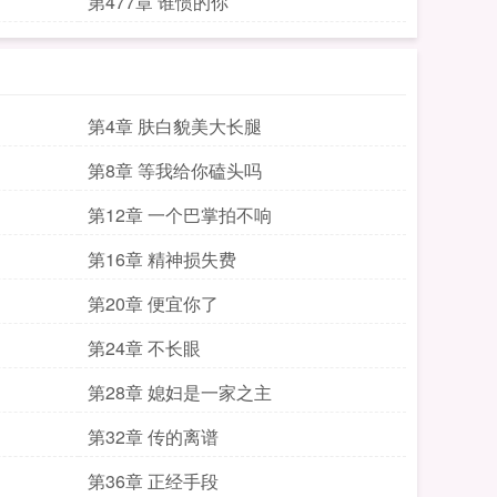
第477章 谁惯的你
第4章 肤白貌美大长腿
第8章 等我给你磕头吗
第12章 一个巴掌拍不响
第16章 精神损失费
第20章 便宜你了
第24章 不长眼
第28章 媳妇是一家之主
第32章 传的离谱
第36章 正经手段