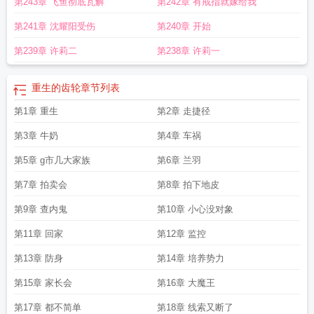
第243章 飞鱼彻底瓦解
第242章 有戒指就嫁给我
第241章 沈耀阳受伤
第240章 开始
第239章 许莉二
第238章 许莉一
重生的齿轮
章节列表
第1章 重生
第2章 走捷径
第3章 牛奶
第4章 车祸
第5章 g市几大家族
第6章 兰羽
第7章 拍卖会
第8章 拍下地皮
第9章 查内鬼
第10章 小心没对象
第11章 回家
第12章 监控
第13章 防身
第14章 培养势力
第15章 家长会
第16章 大魔王
第17章 都不简单
第18章 线索又断了