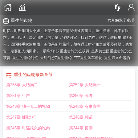
重生的齿轮
六月de双子座
/著
时忆，时氏集团大小姐，上辈子带着亲情滤镜被害离世。重生归来，她不在眼
瞎，披上战甲，决定用自己的力量，守护时家，找到弟弟。骆祺，骆氏集团继承
人，回国接手家族集团，杀伐果断的霸总，却在遇上时小姐之后屡屡碰壁，他发
誓一定要把人拐回家。...
最终幻想7重生齿轮怎么获得
皇家骑士团重生齿轮怎么
获得
重生的齿轮时忆
最终幻想7重生齿轮
FF7重生风车齿轮
重生归来命运的齿
轮
最终幻想7重生齿轮怎么用
皇家骑士团重生齿轮怎么用
最终幻想重生齿轮怎
么做
重生齿轮加工厂的
哈利波特重生之时间齿轮
重生齿轮厂
重生齿轮厂推
重生的齿轮
最新章节
荐
重生牙齿研究的怎么样了
重生齿轮泵电话
ff7重生齿轮
第253章 大结局二
第252章 大结局一
第251章 生产
第250章 高考
第249章 独一无二的礼物
第248章 有事宣布
第247章 b国之行
第246章 领证
第245章 时隔很久的吃肉
第244章 提亲