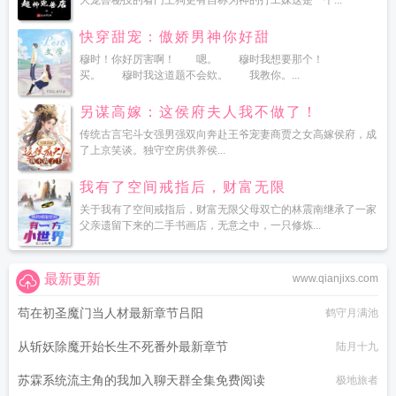
大宠兽秘技的看门土狗更有自称为神的打工妹这是一个...
快穿甜宠：傲娇男神你好甜
穆时！你好厉害啊！ 嗯。 穆时我想要那个！
买。 穆时我这道题不会欸。 我教你。...
另谋高嫁：这侯府夫人我不做了！
传统古言宅斗女强男强双向奔赴王爷宠妻商贾之女高嫁侯府，成
了上京笑谈。独守空房供养侯...
我有了空间戒指后，财富无限
关于我有了空间戒指后，财富无限父母双亡的林震南继承了一家
父亲遗留下来的二手书画店，无意之中，一只修炼...
最新更新
www.qianjixs.com
苟在初圣魔门当人材最新章节吕阳
鹤守月满池
从斩妖除魔开始长生不死番外最新章节
陆月十九
苏霖系统流主角的我加入聊天群全集免费阅读
极地旅者