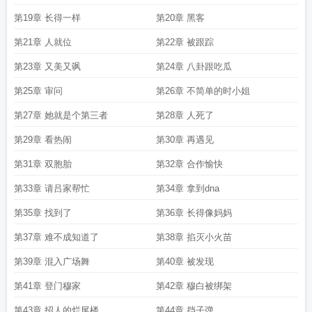
第19章 长得一样
第20章 黑客
第21章 人就位
第22章 被跟踪
第23章 又美又飒
第24章 八卦跟吃瓜
第25章 审问
第26章 不简单的时小姐
第27章 她就是个第三者
第28章 人死了
第29章 看热闹
第30章 再遇见
第31章 双胞胎
第32章 合作愉快
第33章 请吕家帮忙
第34章 拿到dna
第35章 找到了
第36章 长得像妈妈
第37章 难不成知道了
第38章 掐灭小火苗
第39章 混入广场舞
第40章 被发现
第41章 登门穆家
第42章 穆白被绑架
第43章 招人的烂尾楼
第44章 挡子弹