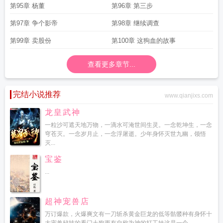
第95章 杨董
第96章 第三步
第97章 争个影帝
第98章 继续调查
第99章 卖股份
第100章 这狗血的故事
查看更多章节...
完结小说推荐
www.qianjixs.com
龙皇武神
一粒沙可遮天地万物，一滴水可淹世间生灵。一念乾坤生，一念
穹苍灭。一念岁月止，一念浮屠逝。少年身怀灭世九幽，领悟
灭...
宝鉴
...
超神宠兽店
万订爆款，火爆爽文有一刀斩杀黄金巨龙的低等骷髅种有身怀十