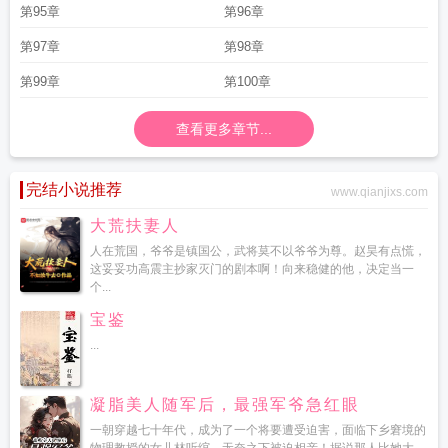
第95章
第96章
第97章
第98章
第99章
第100章
查看更多章节...
完结小说推荐
www.qianjixs.com
大荒扶妻人
人在荒国，爷爷是镇国公，武将莫不以爷爷为尊。赵昊有点慌，
这妥妥功高震主抄家灭门的剧本啊！向来稳健的他，决定当一
个...
宝鉴
...
凝脂美人随军后，最强军爷急红眼
一朝穿越七十年代，成为了一个将要遭受迫害，面临下乡窘境的