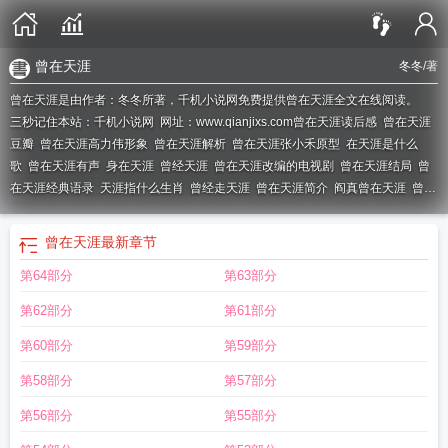
曾在天涯
冬冬
/著
曾在天涯是由作者：冬冬所著，千机小说网免费提供曾在天涯全文在线阅读。
三秒记住本站：千机小说网 网址：www.qianjixs.com
曾在天涯读后感
曾在天涯
豆瓣
曾在天涯高力伟形象
曾在天涯解析
曾在天涯张小禾原型
在天涯是什么
歌
曾在天涯有声
身在天涯
曾经天涯
曾在天涯改编的电视剧
曾在天涯结局
曾
在天涯经典语录
天涯指什么生肖
曾经走天涯
曾在天涯简介
阎真曾在天涯
曾经
天涯什么的歌词
歌词 在天涯
曾经的天涯
在天涯谁写的
曾在天涯全文免费阅
读
曾在天涯在线阅读
曾在天涯故事梗概
在天涯
曾在天涯 阎真
在天涯的意
曾在天涯
最新章节
思
曾在天涯拍电视了吗
曾在天涯写的是真事吗
曾在天涯txt
曾在天涯豆瓣书评
第64部分
第63部分
第62部分
第61部分
第60部分
第59部分
第58部分
第57部分
第56部分
第55部分