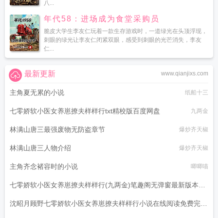
八...
年代58：进场成为食堂采购员
脆皮大学生李友仁玩着一款生存游戏时，一道绿光在头顶浮现，
刺眼的绿光让李友仁闭紧双眼，感受到刺眼的光芒消失，李友
仁...
最新更新
www.qianjixs.com
主角夏无累的小说
纸船十三
七零娇软小医女养崽撩夫样样行txt精校版百度网盘
九两金
林满山唐三最强废物无防盗章节
爆炒齐天椒
林满山唐三人物介绍
爆炒齐天椒
主角齐念褚容时的小说
唧唧喵
七零娇软小医女养崽撩夫样样行(九两金)笔趣阁无弹窗最新版本更
新
沈昭月顾野七零娇软小医女养崽撩夫样样行小说在线阅读免费完整
九两金