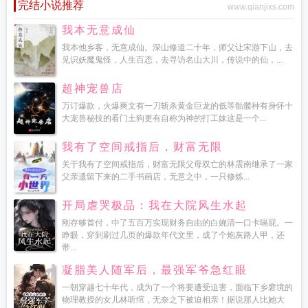
完结小说推荐
www.qianjixs.com
我本无意成仙
我本他乡客，无意成仙。深山修道二十年，师父让宋游下山，去
见识妖魔鬼怪，人生百态，去寻访名山大川，传说中的仙，...
超神宠兽店
万订爆款，火爆爽文有一刀斩杀黄金巨龙的低等骷髅种有身怀十
大宠兽秘技的看门土狗更有自称为神的打工妹这是一个...
我有了空间戒指后，财富无限
关于我有了空间戒指后，财富无限父母双亡的林震南继承了一家
父亲遗留下来的二手书画店，无意之中，一只修炼...
开局虐哭极品：我在大院风生水起
刚存够首付，中了五百万实现财务自由的白婉清一口卡嗝屁。一
睁眼，穿到刷过几页的爆款年代文里，成了个炮灰路人甲，还
带...
凝脂美人随军后，最强军爷急红眼
一朝穿越七十年代，成为了一个将要遭受迫害，面临下乡窘境的
物理教授的女儿林听绾，无奈之下被迫相亲！据说那人比她大