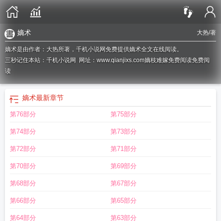
嫡术
大热
/著
嫡术是由作者：大热所著，千机小说网免费提供嫡术全文在线阅读。
三秒记住本站：千机小说网 网址：www.qianjixs.com
嫡枝难嫁免费阅读免费阅
读
嫡术
最新章节
第76部分
第75部分
第74部分
第73部分
第72部分
第71部分
第70部分
第69部分
第68部分
第67部分
第66部分
第65部分
第64部分
第63部分