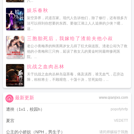
八...
娱乐春秋
架空异界，武道百家。现代人告诉他们，除了修行，还有很多方
法可以得到你想要的东西。要做江湖上人人追捧的少侠？嗯，
这...
三胞胎死后，我嫁给了渣前夫他小叔
老公小青梅养的狗害两岁女儿得了狂犬病送医。渣老公却为了救
他的小青梅和三只狗，延误了救女儿的黄金时间最终惨死医
院。...
抗战之血肉丛林
关于抗战之血肉丛林岛寇荼毒，痛及滇西，谁无血气，忍弃边
陲，桓桓将士，不顾艰危，十荡十决，甘死如饴，...
最新更新
www.qianjixs.com
遭殃（1v1，校园h）
popofyhrfp
夏宫
VEDETT
公主的小娇奴（NPH，男生子）
请药师赐福于我胞