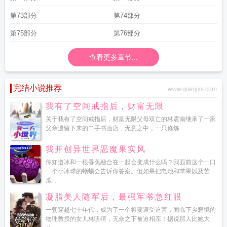
第73部分
第74部分
第75部分
第76部分
查看更多章节...
完结小说推荐
www.qianjixs.com
我有了空间戒指后，财富无限
关于我有了空间戒指后，财富无限父母双亡的林震南继承了一家
父亲遗留下来的二手书画店，无意之中，一只修炼...
我开创异世界恶魔果实风
你知道冰和一根香蕉融合在一起会变成什么吗？我面前这个一口
一个小冰球的蜥蜴会告诉你答案。但如果把电池和苹果以及苦
瓜...
凝脂美人随军后，最强军爷急红眼
一朝穿越七十年代，成为了一个将要遭受迫害，面临下乡窘境的
物理教授的女儿林听绾，无奈之下被迫相亲！据说那人比她大