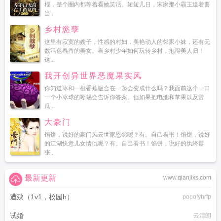
棍，整个圈内都等着看她笑话。短短几日，宋家那小霸王追着要
当...
乡村慾孽
这里有寂寞的嫂子，性感的村妇，美艳动人的邻家小妹，还有无
数活色春香的美女。看乡村少年如何玩转乡村，抱得美人归！
这...
我开创异世界恶魔果实风
你知道冰和一根香蕉融合在一起会变成什么吗？我面前这个一口
一个小冰球的蜥蜴会告诉你答案。但如果把电池和苹果以及苦
瓜...
大豪门
馅饼，说好的豪门风云世家恩怨呢？有。自己看书！馅饼，说好
的江湖快意儿女情仇呢？有。自己看书！馅饼，说好的纨绔嚣
张...
最新更新
www.qianjixs.com
遭殃（1v1，校园h）
popofyhrfp
试婚
云清朗