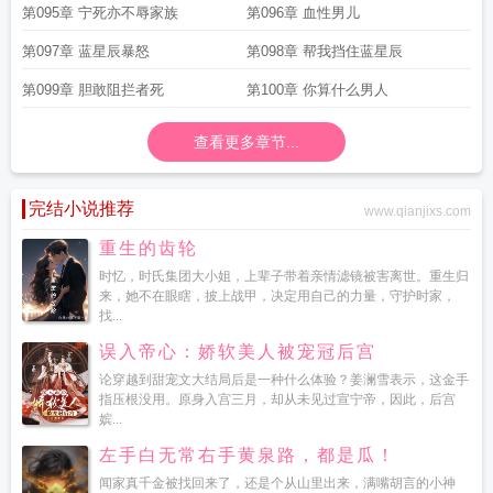
第095章 宁死亦不辱家族
第096章 血性男儿
第097章 蓝星辰暴怒
第098章 帮我挡住蓝星辰
第099章 胆敢阻拦者死
第100章 你算什么男人
查看更多章节...
完结小说推荐
www.qianjixs.com
重生的齿轮
时忆，时氏集团大小姐，上辈子带着亲情滤镜被害离世。重生归
来，她不在眼瞎，披上战甲，决定用自己的力量，守护时家，
找...
误入帝心：娇软美人被宠冠后宫
论穿越到甜宠文大结局后是一种什么体验？姜澜雪表示，这金手
指压根没用。原身入宫三月，却从未见过宣宁帝，因此，后宫
嫔...
左手白无常右手黄泉路，都是瓜！
闻家真千金被找回来了，还是个从山里出来，满嘴胡言的小神