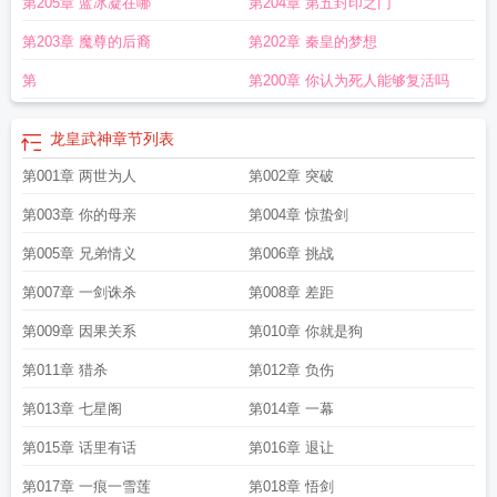
第205章 蓝冰凝在哪
第204章 第五封印之门
清
不灭龙帝
龙武神皇
龙皇武神叶辰苏清雅免费阅读
万世武神
龙皇武神短视频
100集免费观看
龙皇至尊
龙皇武神未删减
武道巅峰
龙皇武神步征笔趣阁
龙皇
第203章 魔尊的后裔
第202章 秦皇的梦想
武神女主角简介
龙皇武神免费阅读无弹窗
龙皇武神全文未删减
龙皇武神等级划
分
龙皇武神作者
九极紫帝
武动六界
龙皇武神动漫免费观看
无上龙帝
魂武双
第
第200章 你认为死人能够复活吗
修
龙皇武神女主
龙皇武神凌云有几个女人
龙皇武神几个老婆
龙皇武神简介
龙
皇武神主角几个老婆
龙武帝尊
龙皇武神231章
龙皇武神漫画
龙皇武神为什么
龙皇武神
章节列表
断更
龙皇武神全本
龙皇武帝
龙皇武神无弹窗笔趣阁
龙皇武神苏清雅短剧免费
观看
第001章 两世为人
龙皇武神笔趣
龙皇武神全章免费阅读
第002章 突破
龙皇武神 pan
龙皇武神笔趣阁无弹
窗
龙皇武神全文阅读
龙皇武神100集免费观看
龙皇武神境界划分
龙皇武神全
第003章 你的母亲
第004章 惊蛰剑
文
绝世刀神
龙皇武神txt百度
龙皇武神宁灵雨身份
龙皇武神全集免费观看完整
版
龙皇武神1-100叶辰
龙皇武神全集1至100集
龙皇武神第41章免费阅读全
第005章 兄弟情义
第006章 挑战
文
龙皇武神千叶传奇
龙皇武神顶点阅读
龙皇武神漫画全集免费阅读下拉土豪漫
第007章 一剑诛杀
第008章 差距
画
龙皇武神全文免费阅读无弹窗
龙皇武神完整版免费
龙皇武神为什么不更新
了
龙皇武神第二部最新消息
龙皇武神TXT全本免费
龙皇武神凌云免费阅读笔趣
第009章 因果关系
第010章 你就是狗
阁
龙皇武神漫画免费
龙皇武神憋屈的情节概括及情节分析
龙皇武神最新章节列
第011章 猎杀
第012章 负伤
表
龙皇武神全集
龙皇武神 第41章
龙皇武神3
至尊龙帝
龙皇武神5200
龙皇武
神免费阅读笔趣阁
龙皇武神后续
龙皇武神免费TXT
龙皇武神漫画免费下拉式奇
第013章 七星阁
第014章 一幕
满屋
龙皇武神TXT八零
龙血武帝
龙皇武神2
龙皇武神TXT免费
龙皇武神免费
阅读全文笔趣阁
龙皇武神百度
龙皇武神最新章节
龙皇武神全文免费阅读笔趣
第015章 话里有话
第016章 退让
阁
龙皇武神完结了吗
第017章 一痕一雪莲
第018章 悟剑