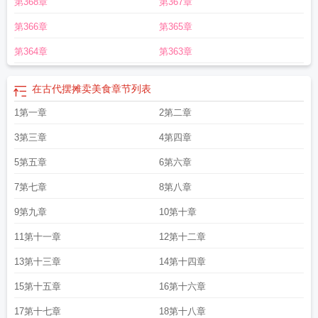
第368章
第367章
TXT笔趣阁
古代的摊位
古代摊贩叫什么
在古代摆摊卖美食笔趣阁
古代有什
么
在古代摆摊卖美食梨庐浅
在古代摆摊卖美食全文免费
在古代摆摊卖美食好看
第366章
第365章
吗
在古代摆摊的日子
在古代摆摊卖美食梨庐浅免费阅读
在古代摆摊卖美食日
常
在古代摆摊卖美食梨庐浅林春燕
古时摆摊的叫什么
第364章
第363章
在古代摆摊卖美食
章节列表
1第一章
2第二章
3第三章
4第四章
5第五章
6第六章
7第七章
8第八章
9第九章
10第十章
11第十一章
12第十二章
13第十三章
14第十四章
15第十五章
16第十六章
17第十七章
18第十八章