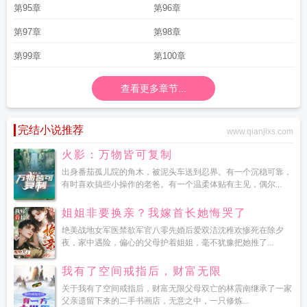
第95章
第96章
第97章
第98章
第99章
第100章
查看更多章节...
完结小说推荐
www.qianjixs.com
火影：万物皆可复制
出身番茄孤儿院的角木，被泥头车送到忍界。有一个沉稳可靠，
有时喜欢搞些小操作的老爸。有一个温柔体贴有主见，偶尔...
姐姐非要换亲？我嫁首长她悔哭了
绝美战地女军医禁欲军官八零先婚后爱双洁沈稚欢惨死在除夕
夜，家中遇险，偏心的父母护着姐姐，毫不犹豫把她推了...
我有了空间戒指后，财富无限
关于我有了空间戒指后，财富无限父母双亡的林震南继承了一家
父亲遗留下来的二手书画店，无意之中，一只修炼...