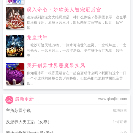
误入帝心：娇软美人被宠冠后宫
论穿越到甜宠文大结局后是一种什么体验？姜澜雪表示，这金手
指压根没用。原身入宫三月，却从未见过宣宁帝，因此，后宫
嫔...
龙皇武神
一粒沙可遮天地万物，一滴水可淹世间生灵。一念乾坤生，一念
穹苍灭。一念岁月止，一念浮屠逝。少年身怀灭世九幽，领悟
灭...
我开创异世界恶魔果实风
你知道冰和一根香蕉融合在一起会变成什么吗？我面前这个一口
一个小冰球的蜥蜴会告诉你答案。但如果把电池和苹果以及苦
瓜...
最新更新
www.qianjixs.com
主角苏霖小说
极地旅者
反派养大男主后（女尊）
卟许胡来